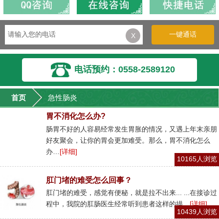
一键通话
X
电话预约：0558-2589120
首页
急性肠炎
胃不消化怎么办?
肠胃不好的人容易经常发生胃胀的情况，又遇上年末亲朋
好友聚会，让你的胃会更加难受。那么，胃不消化怎么
办…
[详细]
10165人浏览
肛门堵的难受怎么回事？
肛门堵的难受，感觉有便秘，就是拉不出来... ...在接诊过
程中，我院的肛肠医生经常听到患者这样的描…
[详细]
10439人浏览