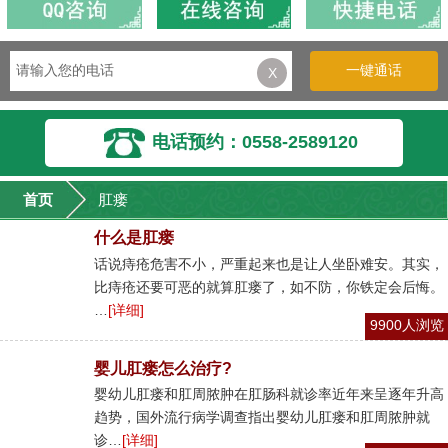
一键通话
X
电话预约：0558-2589120
首页
肛瘘
什么是肛瘘
话说痔疮危害不小，严重起来也是让人坐卧难安。其实，
比痔疮还要可恶的就算肛瘘了，如不防，你铁定会后悔。
…
[详细]
9900人浏览
婴儿肛瘘怎么治疗?
婴幼儿肛瘘和肛周脓肿在肛肠科就诊率近年来呈逐年升高
趋势，国外流行病学调查指出婴幼儿肛瘘和肛周脓肿就
诊…
[详细]